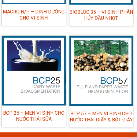
MACRO N/P – DINH DƯỠNG
BIOBLOC 35 – VI SINH PHÂN
CHO VI SINH
HỦY DẦU NHỚT
BCP 25 – MEN VI SINH CHO
BCP 57 – MEN VI SINH CHO
NƯỚC THẢI SỮA
NƯỚC THẢI GIẤY & BỘT GIẤY