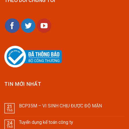
THEO DÕI CHÚNG TÔI
TIN MỚI NHẤT
BCP35M – VI SINH CHỊU ĐƯỢC ĐỘ MẶN
21
Th5
Tuyển dụng kế toán công ty
24
Th3