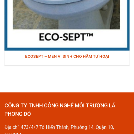
ECOSEPT – MEN VI SINH CHO HẦM TỰ HOẠI
CÔNG TY TNHH CÔNG NGHỆ MÔI TRƯỜNG LÁ
PHONG ĐỎ
Địa chỉ: 473/4/7 Tô Hiến Thành, Phường 14, Quận 10,