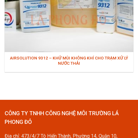
AIRSOLUTION 9312 – KHỬ MÙI KHÔNG KHÍ CHO TRẠM XỬ LÝ
NƯỚC THẢI
CÔNG TY TNHH CÔNG NGHỆ MÔI TRƯỜNG LÁ
PHONG ĐỎ
Địa chỉ: 473/4/7 Tô Hiến Thành, Phường 14, Quận 10,